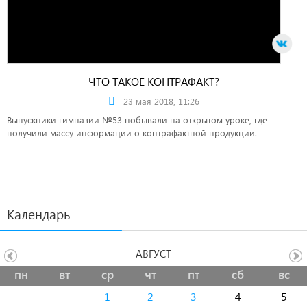
ЧТО ТАКОЕ КОНТРАФАКТ?
23 мая 2018, 11:26
Выпускники гимназии №53 побывали на открытом уроке, где
получили массу информации о контрафактной продукции.
Календарь
АВГУСТ
пн
вт
ср
чт
пт
сб
вс
1
2
3
4
5