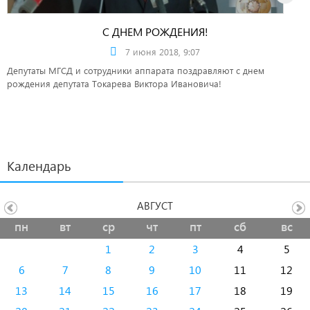
С ДНЕМ РОЖДЕНИЯ!
7 июня 2018, 9:07
Депутаты МГСД и сотрудники аппарата поздравляют с днем
рождения депутата Токарева Виктора Ивановича!
Календарь
АВГУСТ
пн
вт
ср
чт
пт
сб
вс
1
2
3
4
5
6
7
8
9
10
11
12
13
14
15
16
17
18
19