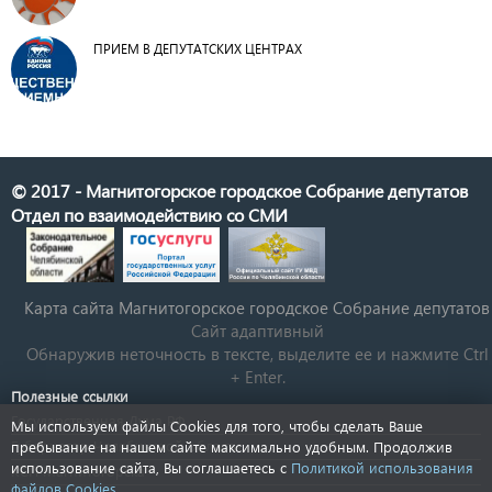
ПРИЕМ В ДЕПУТАТСКИХ ЦЕНТРАХ
© 2017 - Магнитогорское городское Собрание депутатов
Отдел по взаимодействию со СМИ
Карта сайта Магнитогорское городское Cобрание депутатов
Сайт адаптивный
Обнаружив неточность в тексте, выделите ее и нажмите Ctrl
+ Enter.
Полезные ссылки
Государственная Дума РФ
Мы используем файлы Cookies для того, чтобы сделать Ваше
Губернатор Челябинской области
пребывание на нашем сайте максимально удобным. Продолжив
использование сайта, Вы соглашаетесь с
Политикой использования
КСП Магнитогорска
файлов Cookies
.