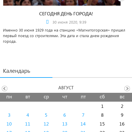
СЕГОДНЯ ДЕНЬ ГОРОДА!
30 июня 2020, 9:39
Именно 30 июня 1929 года на станцию «Магнитогорская» пришел
первый поезд со строителями. Эта дата и стала днем рождения
города.
Календарь
АВГУСТ
пн
вт
ср
чт
пт
сб
вс
1
2
3
4
5
6
7
8
9
10
11
12
13
14
15
16