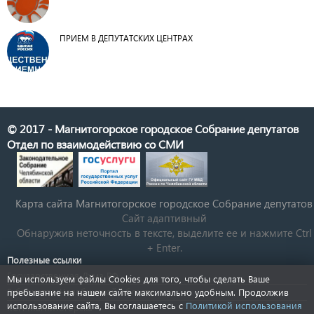
ПРИЕМ В ДЕПУТАТСКИХ ЦЕНТРАХ
© 2017 - Магнитогорское городское Собрание депутатов
Отдел по взаимодействию со СМИ
Карта сайта Магнитогорское городское Cобрание депутатов
Сайт адаптивный
Обнаружив неточность в тексте, выделите ее и нажмите Ctrl
+ Enter.
Полезные ссылки
Государственная Дума РФ
Мы используем файлы Cookies для того, чтобы сделать Ваше
Губернатор Челябинской области
пребывание на нашем сайте максимально удобным. Продолжив
использование сайта, Вы соглашаетесь с
Политикой использования
КСП Магнитогорска