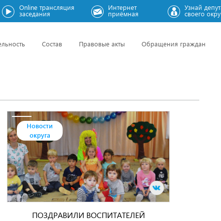
Online трансляция
Интернет
Узнай депут
заседания
приёмная
своего окру
ельность
Состав
Правовые акты
Обращения граждан
Новости
округа
ПОЗДРАВИЛИ ВОСПИТАТЕЛЕЙ