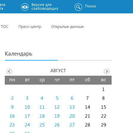
ата
Версия для
Поиск
га
слабовидящих
ТОС
Пресс-центр
Открытые данные
Календарь
АВГУСТ
пн
вт
ср
чт
пт
сб
вс
1
2
3
4
5
6
7
8
9
10
11
12
13
14
15
16
17
18
19
20
21
22
23
24
25
26
27
28
29