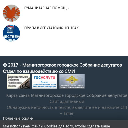
ГУМАНИТАРНАЯ ПОМОЩЬ
ПРИЕМ В ДЕПУТАТСКИХ ЦЕНТРАХ
© 2017 - Магнитогорское городское Собрание депутатов
Отдел по взаимодействию со СМИ
Карта сайта Магнитогорское городское Cобрание депутатов
Сайт адаптивный
Обнаружив неточность в тексте, выделите ее и нажмите Ctrl
+ Enter.
Полезные ссылки
Государственная Дума РФ
Мы используем файлы Cookies для того, чтобы сделать Ваше