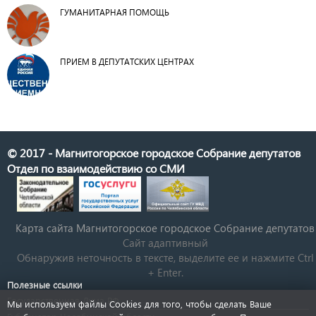
ГУМАНИТАРНАЯ ПОМОЩЬ
ПРИЕМ В ДЕПУТАТСКИХ ЦЕНТРАХ
© 2017 - Магнитогорское городское Собрание депутатов
Отдел по взаимодействию со СМИ
Карта сайта Магнитогорское городское Cобрание депутатов
Сайт адаптивный
Обнаружив неточность в тексте, выделите ее и нажмите Ctrl
+ Enter.
Полезные ссылки
Государственная Дума РФ
Мы используем файлы Cookies для того, чтобы сделать Ваше