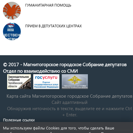
ГУМАНИТАРНАЯ ПОМОЩЬ
ПРИЕМ В ДЕПУТАТСКИХ ЦЕНТРАХ
© 2017 - Магнитогорское городское Собрание депутатов
Отдел по взаимодействию со СМИ
Карта сайта Магнитогорское городское Cобрание депутатов
Сайт адаптивный
Обнаружив неточность в тексте, выделите ее и нажмите Ctrl
+ Enter.
Полезные ссылки
Государственная Дума РФ
Мы используем файлы Cookies для того, чтобы сделать Ваше