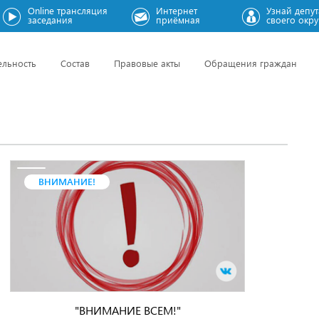
Online трансляция
Интернет
Узнай депут
заседания
приёмная
своего окру
ельность
Состав
Правовые акты
Обращения граждан
ВНИМАНИЕ!
"ВНИМАНИЕ ВСЕМ!"