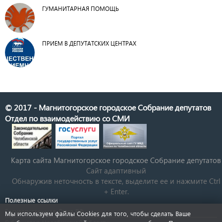
ГУМАНИТАРНАЯ ПОМОЩЬ
ПРИЕМ В ДЕПУТАТСКИХ ЦЕНТРАХ
© 2017 - Магнитогорское городское Собрание депутатов
Отдел по взаимодействию со СМИ
Карта сайта Магнитогорское городское Cобрание депутатов
Сайт адаптивный
Обнаружив неточность в тексте, выделите ее и нажмите Ctrl
+ Enter.
Полезные ссылки
Государственная Дума РФ
Мы используем файлы Cookies для того, чтобы сделать Ваше