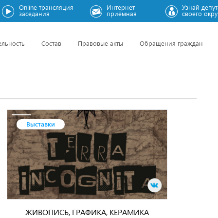
Online трансляция
Интернет
Узнай депут
заседания
приёмная
своего окру
ельность
Состав
Правовые акты
Обращения граждан
Выставки
ЖИВОПИСЬ, ГРАФИКА, КЕРАМИКА