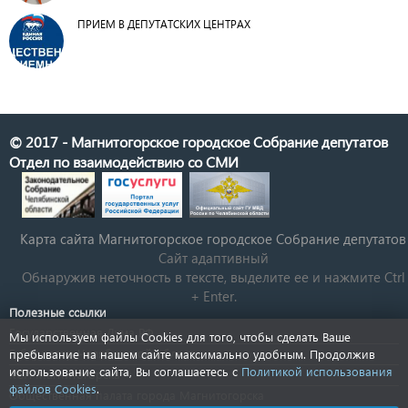
ПРИЕМ В ДЕПУТАТСКИХ ЦЕНТРАХ
© 2017 - Магнитогорское городское Собрание депутатов
Отдел по взаимодействию со СМИ
Карта сайта Магнитогорское городское Cобрание депутатов
Сайт адаптивный
Обнаружив неточность в тексте, выделите ее и нажмите Ctrl
+ Enter.
Полезные ссылки
Государственная Дума РФ
Мы используем файлы Cookies для того, чтобы сделать Ваше
Губернатор Челябинской области
пребывание на нашем сайте максимально удобным. Продолжив
использование сайта, Вы соглашаетесь с
Политикой использования
КСП Магнитогорска
файлов Cookies
.
Общественная палата города Магнитогорска