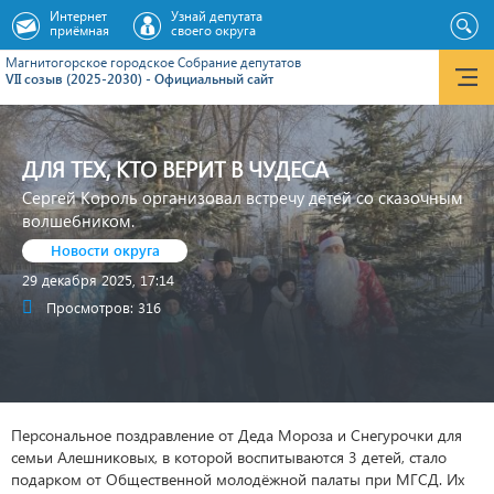
Интернет
Узнай депутата
приёмная
своего округа
Магнитогорское городское Cобрание депутатов
VII созыв (2025-2030) - Официальный сайт
ДЛЯ ТЕХ, КТО ВЕРИТ В ЧУДЕСА
Сергей Король организовал встречу детей со сказочным
волшебником.
Новости округа
29 декабря 2025, 17:14
Просмотров: 316
Персональное поздравление от Деда Мороза и Снегурочки для
семьи Алешниковых, в которой воспитываются 3 детей, стало
подарком от Общественной молодёжной палаты при МГСД. Их