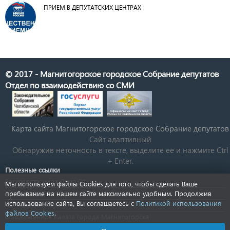
ПРИЕМ В ДЕПУТАТСКИХ ЦЕНТРАХ
© 2017 - Магнитогорское городское Собрание депутатов
Отдел по взаимодействию со СМИ
Карта сайта Магнитогорское городское Cобрание депутатов
Сайт адаптивный
Обнаружив неточность в тексте, выделите ее и нажмите Ctrl
+ Enter.
Полезные ссылки
Государственная Дума РФ
Мы используем файлы Cookies для того, чтобы сделать Ваше
Губернатор Челябинской области
пребывание на нашем сайте максимально удобным. Продолжив
использование сайта, Вы соглашаетесь с
Политикой использования
КСП Магнитогорска
файлов Cookies
.
Общественная палата города Магнитогорска
Новости Челябинской области