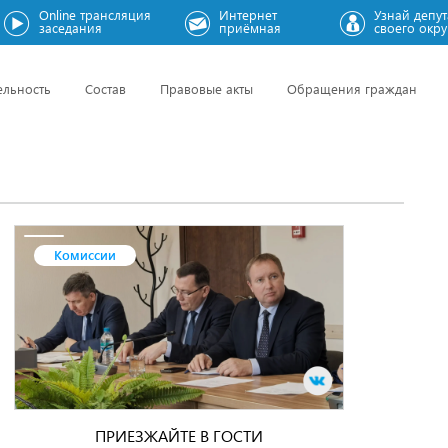
Online трансляция
Интернет
Узнай депут
заседания
приёмная
своего окру
ельность
Состав
Правовые акты
Обращения граждан
Комиссии
ПРИЕЗЖАЙТЕ В ГОСТИ