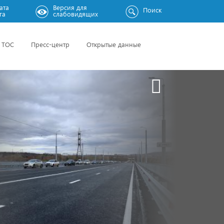
ата
Версия для
Поиск
га
слабовидящих
ТОС
Пресс-центр
Открытые данные