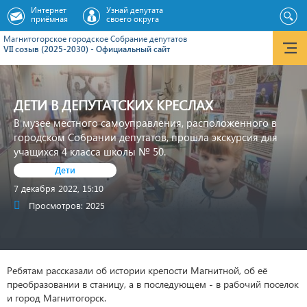
Интернет
Узнай депутата
приёмная
своего округа
Магнитогорское городское Cобрание депутатов
VII созыв (2025-2030) - Официальный сайт
ДЕТИ В ДЕПУТАТСКИХ КРЕСЛАХ
В музее местного самоуправления, расположенного в
городском Собрании депутатов, прошла экскурсия для
учащихся 4 класса школы № 50.
Дети
7 декабря 2022, 15:10
Просмотров: 2025
Ребятам рассказали об истории крепости Магнитной, об её
преобразовании в станицу, а в последующем - в рабочий поселок
и город Магнитогорск.