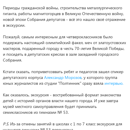
Периоды гражданской войны, строительства металлургического
гиганта, работы магнитогорцев в Великую Отечественную войну,
новой эпохи Собрания депутатов - всё это нашло своё отражение
в экскурсии.
Пожалуй, самым интересным для четвероклассников было
подержать настоящий олимпийский факел, меч от златоустовских
мастеров, подаренный городу в честь 70-летия Великой Победы,
и посидеть в депутатских креслах в зале заседаний городского
Собрания.
Кстати сказать, поприветсоввать ребят и педагогов зашел спикер
депутатского корпуса
Александр Морозов
, у которого группа
юных журналистов из студии "Полтинник" сразу взяла
интервью.
Как оказалось, экскурсия - востребованный формат знакомства
детей с историей органов власти нашего города. И уже завтра
музей местного самоуправления будет принимать
семиклассников из гимназии № 53.
P.S.
Из-за отмены занятий в школах с 1 по 7 класс экскурсия для
учащихся гимназии № 53 перенесена.