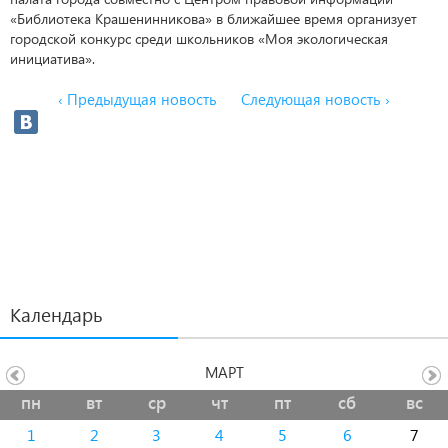
«Библиотека Крашенинникова» в ближайшее время организует
городской конкурс среди школьников «Моя экологическая
инициатива».
‹ Предыдущая новость
Следующая новость ›
Календарь
МАРТ
пн
вт
ср
чт
пт
сб
вс
1
2
3
4
5
6
7