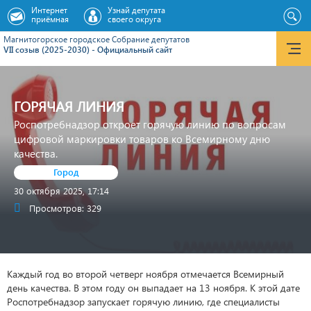
Интернет
Узнай депутата
приёмная
своего округа
Магнитогорское городское Cобрание депутатов
VII созыв (2025-2030) - Официальный сайт
ГОРЯЧАЯ ЛИНИЯ
Роспотребнадзор откроет горячую линию по вопросам
цифровой маркировки товаров ко Всемирному дню
качества.
Город
30 октября 2025, 17:14
Просмотров: 329
Каждый год во второй четверг ноября отмечается Всемирный
день качества. В этом году он выпадает на 13 ноября. К этой дате
Роспотребнадзор запускает горячую линию, где специалисты