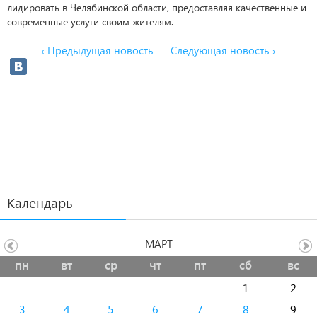
лидировать в Челябинской области, предоставляя качественные и
современные услуги своим жителям.
‹ Предыдущая новость
Следующая новость ›
Календарь
МАРТ
пн
вт
ср
чт
пт
сб
вс
1
2
3
4
5
6
7
8
9