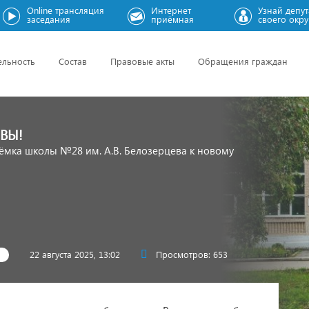
Online трансляция
Интернет
Узнай депут
заседания
приёмная
своего окру
ельность
Состав
Правовые акты
Обращения граждан
ОВЫ!
ёмка школы №28 им. А.В. Белозерцева к новому
22 августа 2025, 13:02
Просмотров: 653