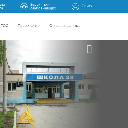
ата
Версия для
Поиск
га
слабовидящих
ТОС
Пресс-центр
Открытые данные