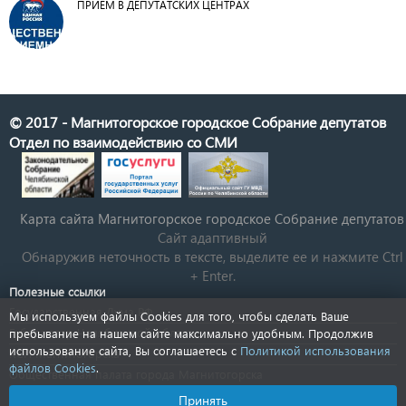
ПРИЕМ В ДЕПУТАТСКИХ ЦЕНТРАХ
© 2017 - Магнитогорское городское Собрание депутатов
Отдел по взаимодействию со СМИ
Карта сайта Магнитогорское городское Cобрание депутатов
Сайт адаптивный
Обнаружив неточность в тексте, выделите ее и нажмите Ctrl
+ Enter.
Полезные ссылки
Государственная Дума РФ
Мы используем файлы Cookies для того, чтобы сделать Ваше
Губернатор Челябинской области
пребывание на нашем сайте максимально удобным. Продолжив
использование сайта, Вы соглашаетесь с
Политикой использования
КСП Магнитогорска
файлов Cookies
.
Общественная палата города Магнитогорска
Новости Челябинской области
Принять