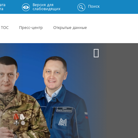
ата
Версия для
Поиск
га
слабовидящих
ТОС
Пресс-центр
Открытые данные