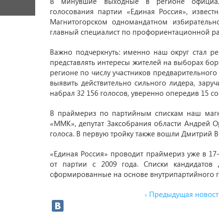
В минувшие выходные в регионе официал
голосования партии «Единая Россия», извест
Магнитогорском одномандатном избиратель
главный специалист по профориентационной р
Важно подчеркнуть: именно наш округ стал р
представлять интересы жителей на выборах бор
регионе по числу участников предварительного
выявить действительно сильного лидера, зар
набрал 32 156 голосов, уверенно опередив 15 с
В праймериз по партийным спискам наш магн
«ММК», депутат Заксобрания области Андрей Ор
голоса. В первую тройку также вошли Дмитрий В
«Единая Россия» проводит праймериз уже в 17-
от партии с 2009 года. Списки кандидатов 
сформированные на основе внутрипартийного г
‹ Предыдущая новост