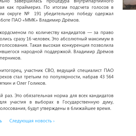
ьно завершилась процедура внутрипартийного
ная как праймериз. По итогам подсчета голосов в
ном округе № 191 убедительную победу одержал
аботе ПАО «ММК» Владимир Дрёмов.
екордсменом по количеству кандидатов — за право
олись сразу 16 человек. Это абсолютный максимум в
 голосования. Такая высокая конкуренция позволила
учившегося народной поддержкой. Владимир Дрёмов
оперников.
итогорец, участник СВО, ведущий специалист ПАО
ехов стал третьим по популярности, набрав 43 564
яткин и Олег Голиков.
й раз. Это обязательная норма для всех кандидатов
для участия в выборах в Государственную думу,
олосования, будут утверждены в ближайшее время.
ь
Следующая новость ›