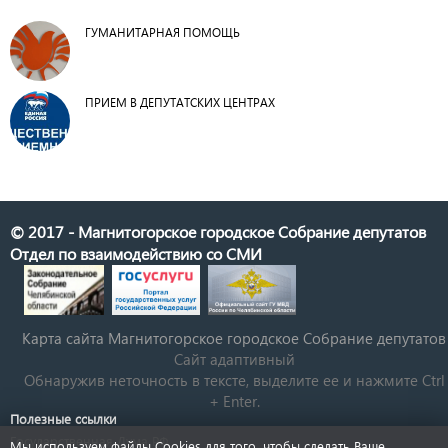
ГУМАНИТАРНАЯ ПОМОЩЬ
ПРИЕМ В ДЕПУТАТСКИХ ЦЕНТРАХ
© 2017 - Магнитогорское городское Собрание депутатов
Отдел по взаимодействию со СМИ
Карта сайта Магнитогорское городское Cобрание депутатов
Сайт адаптивный
Обнаружив неточность в тексте, выделите ее и нажмите Ctrl
+ Enter.
Полезные ссылки
Государственная Дума РФ
Мы используем файлы Cookies для того, чтобы сделать Ваше