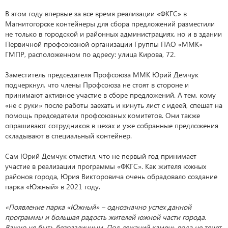
В этом году впервые за все время реализации «ФКГС» в
Магнитогорске контейнеры для сбора предложений разместили
не только в городской и районных администрациях, но и в здании
Первичной профсоюзной организации Группы ПАО «ММК»
ГМПР, расположенном по адресу: улица Кирова, 72.
Заместитель председателя Профсоюза ММК Юрий Демчук
подчеркнул, что члены Профсоюза не стоят в стороне и
принимают активное участие в сборе предложений. А тем, кому
«не с руки» после работы заехать и кинуть лист с идеей, спешат на
помощь председатели профсоюзных комитетов. Они также
опрашивают сотрудников в цехах и уже собранные предложения
складывают в специальный контейнер.
Сам Юрий Демчук отметил, что не первый год принимает
участие в реализации программы «ФКГС». Как жителя южных
районов города, Юрия Викторовича очень обрадовало создание
парка «Южный» в 2021 году.
«Появление парка «Южный» – однозначно успех данной
программы и большая радость жителей южной части города.
Важно не быть безразличным. Под лежачий камень вода не течет.