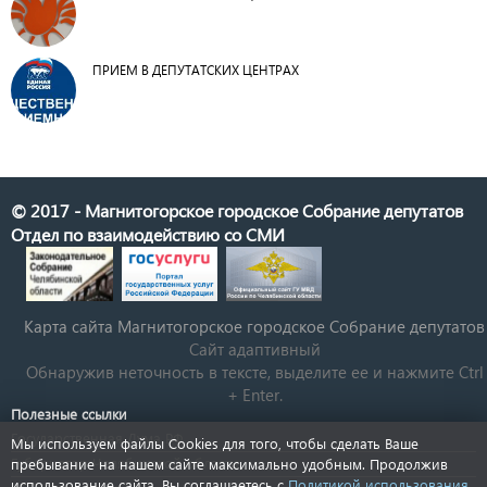
ПРИЕМ В ДЕПУТАТСКИХ ЦЕНТРАХ
© 2017 - Магнитогорское городское Собрание депутатов
Отдел по взаимодействию со СМИ
Карта сайта Магнитогорское городское Cобрание депутатов
Сайт адаптивный
Обнаружив неточность в тексте, выделите ее и нажмите Ctrl
+ Enter.
Полезные ссылки
Государственная Дума РФ
Мы используем файлы Cookies для того, чтобы сделать Ваше
Губернатор Челябинской области
пребывание на нашем сайте максимально удобным. Продолжив
использование сайта, Вы соглашаетесь с
Политикой использования