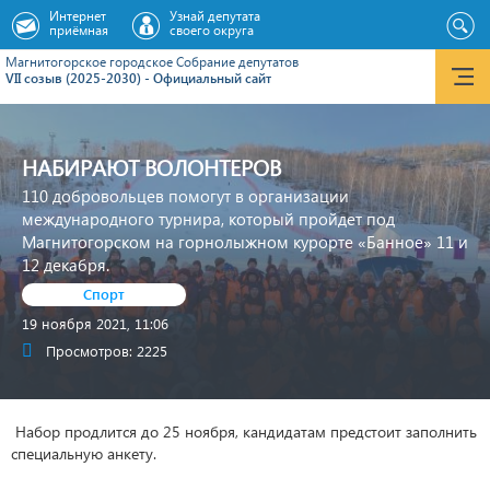
Интернет
Узнай депутата
приёмная
своего округа
Магнитогорское городское Cобрание депутатов
VII созыв (2025-2030) - Официальный сайт
НАБИРАЮТ ВОЛОНТЕРОВ
110 добровольцев помогут в организации
международного турнира, который пройдет под
Магнитогорском на горнолыжном курорте «Банное» 11 и
12 декабря.
Спорт
19 ноября 2021, 11:06
Просмотров: 2225
Набор продлится до 25 ноября, кандидатам предстоит заполнить
специальную анкету.