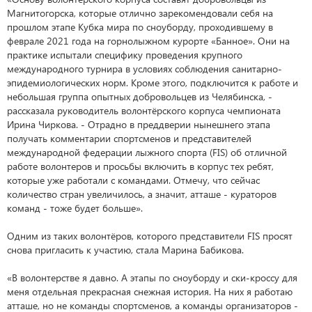
Магнитогорска, которые отлично зарекомендовали себя на
прошлом этапе Кубка мира по сноуборду, проходившему в
феврале 2021 года на горнолыжном курорте «Банное». Они на
практике испытали специфику проведения крупного
международного турнира в условиях соблюдения санитарно-
эпидемиологических норм. Кроме этого, подключится к работе и
небольшая группа опытных добровольцев из Челябинска, -
рассказала руководитель волонтёрского корпуса чемпионата
Ирина Чиркова. - Отрадно в преддверии нынешнего этапа
получать комментарии спортсменов и представителей
международной федерации лыжного спорта (FIS) об отличной
работе волонтеров и просьбы включить в корпус тех ребят,
которые уже работали с командами. Отмечу, что сейчас
количество стран увеличилось, а значит, атташе - кураторов
команд - тоже будет больше».
Одним из таких волонтёров, которого представители FIS просят
снова пригласить к участию, стала Марина Бабикова.
«В волонтерстве я давно. А этапы по сноуборду и ски-кроссу для
меня отдельная прекрасная снежная история. На них я работаю
атташе, но не команды спортсменов, а команды организаторов -