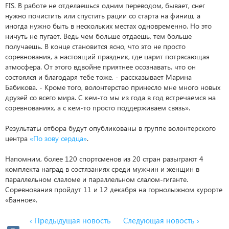
FIS. В работе не отделаешься одним переводом, бывает, снег
нужно почистить или спустить рации со старта на финиш, а
иногда нужно быть в нескольких местах одновременно. Но это
ничуть не пугает. Ведь чем больше отдаешь, тем больше
получаешь. В конце становится ясно, что это не просто
соревнования, а настоящий праздник, где царит потрясающая
атмосфера. От этого вдвойне приятнее осознавать, что он
состоялся и благодаря тебе тоже, - рассказывает Марина
Бабикова. - Кроме того, волонтерство принесло мне много новых
друзей со всего мира. С кем-то мы из года в год встречаемся на
соревнованиях, а с кем-то просто поддерживаем связь».
Результаты отбора будут опубликованы в группе волонтерского
центра
«По зову сердца»
.
Напомним, более 120 спортсменов из 20 стран разыграют 4
комплекта наград в состязаниях среди мужчин и женщин в
параллельном слаломе и параллельном слалом-гиганте.
Соревнования пройдут 11 и 12 декабря на горнолыжном курорте
«Банное».
‹ Предыдущая новость
Следующая новость ›