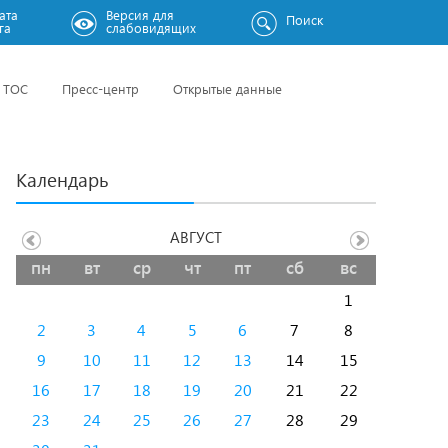
ата
Версия для
Поиск
га
слабовидящих
ТОС
Пресс-центр
Открытые данные
Календарь
АВГУСТ
пн
вт
ср
чт
пт
сб
вс
1
2
3
4
5
6
7
8
9
10
11
12
13
14
15
16
17
18
19
20
21
22
23
24
25
26
27
28
29