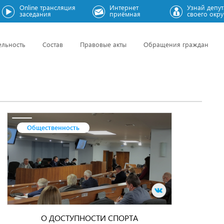
Online трансляция
Интернет
Узнай депут
заседания
приёмная
своего окру
ельность
Состав
Правовые акты
Обращения граждан
Общественность
О ДОСТУПНОСТИ СПОРТА