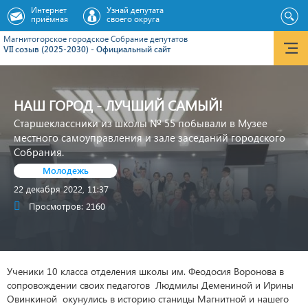
Интернет
Узнай депутата
приёмная
своего округа
Магнитогорское городское Cобрание депутатов
VII созыв (2025-2030) - Официальный сайт
НАШ ГОРОД - ЛУЧШИЙ САМЫЙ!
Старшеклассники из школы № 55 побывали в Музее
местного самоуправления и зале заседаний городского
Собрания.
Молодежь
22 декабря 2022, 11:37
Просмотров: 2160
Ученики 10 класса отделения школы им. Феодосия Воронова в
сопровождении своих педагогов Людмилы Демениной и Ирины
Овинкиной окунулись в историю станицы Магнитной и нашего