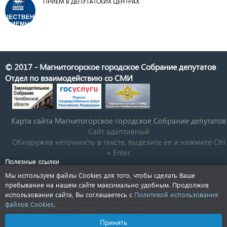
ПРИЕМ В ДЕПУТАТСКИХ ЦЕНТРАХ
© 2017 - Магнитогорское городское Собрание депутатов
Отдел по взаимодействию со СМИ
Карта сайта Магнитогорское городское Cобрание депутатов
Сайт адаптивный
Обнаружив неточность в тексте, выделите ее и нажмите Ctrl
+ Enter.
Полезные ссылки
Государственная Дума РФ
Мы используем файлы Cookies для того, чтобы сделать Ваше
Губернатор Челябинской области
пребывание на нашем сайте максимально удобным. Продолжив
использование сайта, Вы соглашаетесь с
Политикой использования
КСП Магнитогорска
файлов Cookies
.
Общественная палата города Магнитогорска
Новости Челябинской области
Принять