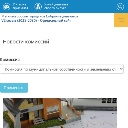
Интернет
Узнай депутата
приёмная
своего округа
Магнитогорское городское Cобрание депутатов
VII созыв (2025-2030) - Официальный сайт
Новости комиссий
Комиссия
Применить