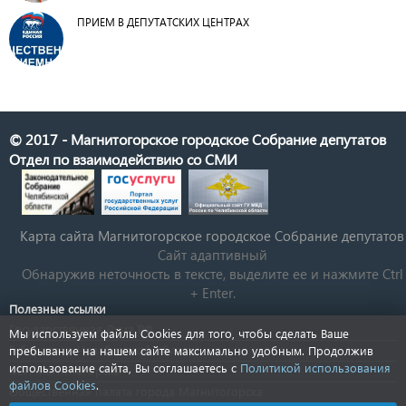
ПРИЕМ В ДЕПУТАТСКИХ ЦЕНТРАХ
© 2017 - Магнитогорское городское Собрание депутатов
Отдел по взаимодействию со СМИ
Карта сайта Магнитогорское городское Cобрание депутатов
Сайт адаптивный
Обнаружив неточность в тексте, выделите ее и нажмите Ctrl
+ Enter.
Полезные ссылки
Государственная Дума РФ
Мы используем файлы Cookies для того, чтобы сделать Ваше
Губернатор Челябинской области
пребывание на нашем сайте максимально удобным. Продолжив
использование сайта, Вы соглашаетесь с
Политикой использования
КСП Магнитогорска
файлов Cookies
.
Общественная палата города Магнитогорска