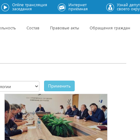
Online трансляция
Интернет
Узнай депут
заседания
приёмная
своего окру
ельность
Состав
Правовые акты
Обращения граждан
Применить