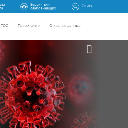
ата
Версия для
Поиск
га
слабовидящих
ТОС
Пресс-центр
Открытые данные