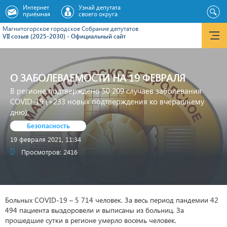
Интернет
Узнай депутата
приёмная
своего округа
Магнитогорское городское Cобрание депутатов
VII созыв (2025-2030) - Официальный сайт
О ЗАБОЛЕВАЕМОСТИ НА 19 ФЕВРАЛЯ
В регионе подтверждено 50 209 случаев заболевания
COVID-19 (+233 новых подтверждения ко вчерашнему
дню).
Безопасность
19 февраля 2021, 11:34
Просмотров: 2416
Больных COVID-19 – 5 714 человек. За весь период пандемии 42
494 пациента выздоровели и выписаны из больниц. За
прошедшие сутки в регионе умерло восемь человек.