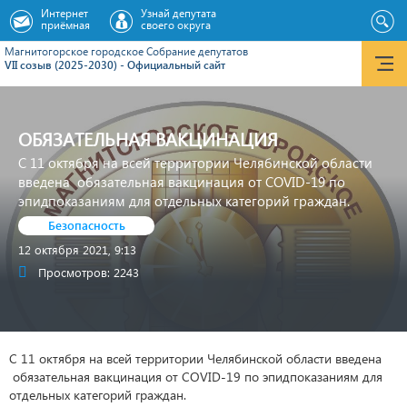
Интернет
Узнай депутата
приёмная
своего округа
Магнитогорское городское Cобрание депутатов
VII созыв (2025-2030) - Официальный сайт
ОБЯЗАТЕЛЬНАЯ ВАКЦИНАЦИЯ
С 11 октября на всей территории Челябинской области
введена обязательная вакцинация от COVID-19 по
эпидпоказаниям для отдельных категорий граждан.
Безопасность
12 октября 2021, 9:13
Просмотров: 2243
С 11 октября на всей территории Челябинской области введена
обязательная вакцинация от COVID-19 по эпидпоказаниям для
отдельных категорий граждан.