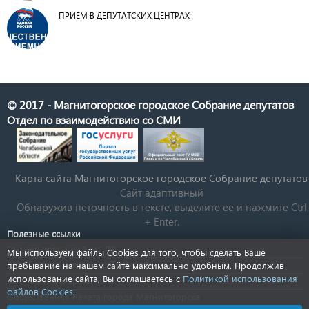
ПРИЕМ В ДЕПУТАТСКИХ ЦЕНТРАХ
© 2017 - Магнитогорское городское Собрание депутатов
Отдел по взаимодействию со СМИ
Карта сайта Магнитогорское городское Cобрание депутатов
Сайт адаптивный
Обнаружив неточность в тексте, выделите ее и нажмите Ctrl
+ Enter.
Полезные ссылки
Государственная Дума РФ
Мы используем файлы Cookies для того, чтобы сделать Ваше
Губернатор Челябинской области
пребывание на нашем сайте максимально удобным. Продолжив
использование сайта, Вы соглашаетесь с
Политикой использования
КСП Магнитогорска
файлов Cookies
.
Общественная палата города Магнитогорска