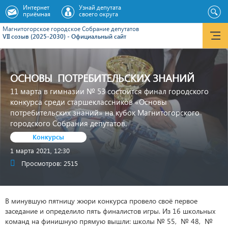
Интернет
Узнай депутата
приёмная
своего округа
Магнитогорское городское Cобрание депутатов
VII созыв (2025-2030) - Официальный сайт
ОСНОВЫ ПОТРЕБИТЕЛЬСКИХ ЗНАНИЙ
11 марта в гимназии № 53 состоится финал городского
конкурса среди старшеклассников «Основы
потребительских знаний» на кубок Магнитогорского
городского Собрания депутатов.
Конкурсы
1 марта 2021, 12:30
Просмотров: 2515
В минувшую пятницу жюри конкурса провело своё первое
заседание и определило пять финалистов игры. Из 16 школьных
команд на финишную прямую вышли: школы № 55, № 48, №