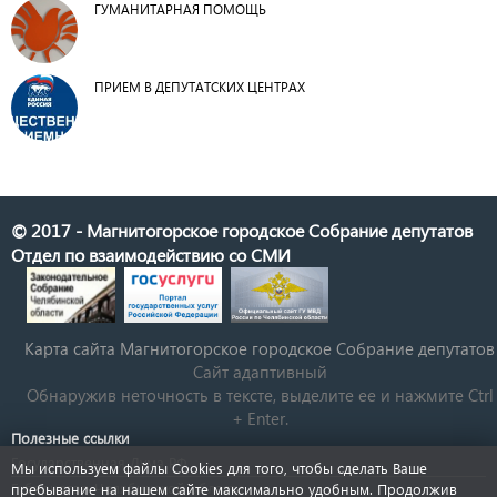
ГУМАНИТАРНАЯ ПОМОЩЬ
ПРИЕМ В ДЕПУТАТСКИХ ЦЕНТРАХ
© 2017 - Магнитогорское городское Собрание депутатов
Отдел по взаимодействию со СМИ
Карта сайта Магнитогорское городское Cобрание депутатов
Сайт адаптивный
Обнаружив неточность в тексте, выделите ее и нажмите Ctrl
+ Enter.
Полезные ссылки
Государственная Дума РФ
Мы используем файлы Cookies для того, чтобы сделать Ваше
Губернатор Челябинской области
пребывание на нашем сайте максимально удобным. Продолжив