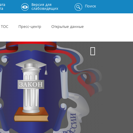
ата
Версия для
Поиск
га
слабовидящих
ТОС
Пресс-центр
Открытые данные