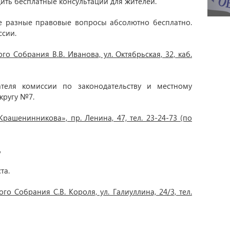
ть бесплатные консультации для жителей.
е разные правовые вопросы абсолютно бесплатно.
ссии.
о Собрания В.В. Иванова, ул. Октябрьская, 32, каб.
еля комиссии по законодательству и местному
кругу №7.
ашенинникова», пр. Ленина, 47, тел. 23-24-73 (по
,
та.
о Собрания С.В. Короля, ул. Галиуллина, 24/3, тел.