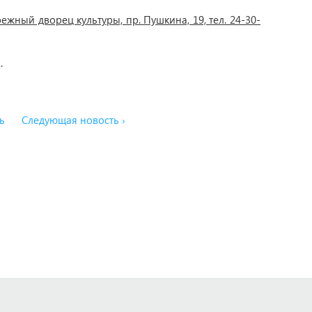
жный дворец культуры, пр. Пушкина, 19, тел. 24-30-
.
ь
Следующая новость ›