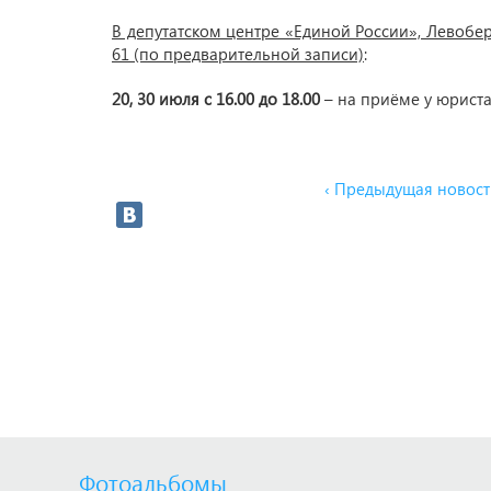
В депутатском центре «Единой России», Левобере
61 (по предварительной записи)
:
20, 30 июля с 16.00 до 18.00
– на приёме у юриста
‹ Предыдущая новост
Фотоальбомы