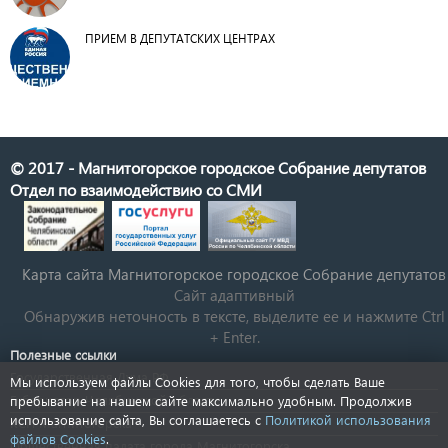
ПРИЕМ В ДЕПУТАТСКИХ ЦЕНТРАХ
© 2017 - Магнитогорское городское Собрание депутатов
Отдел по взаимодействию со СМИ
Карта сайта Магнитогорское городское Cобрание депутатов
Сайт адаптивный
Обнаружив неточность в тексте, выделите ее и нажмите Ctrl
+ Enter.
Полезные ссылки
Государственная Дума РФ
Мы используем файлы Cookies для того, чтобы сделать Ваше
Губернатор Челябинской области
пребывание на нашем сайте максимально удобным. Продолжив
использование сайта, Вы соглашаетесь с
Политикой использования
КСП Магнитогорска
файлов Cookies
.
Общественная палата города Магнитогорска