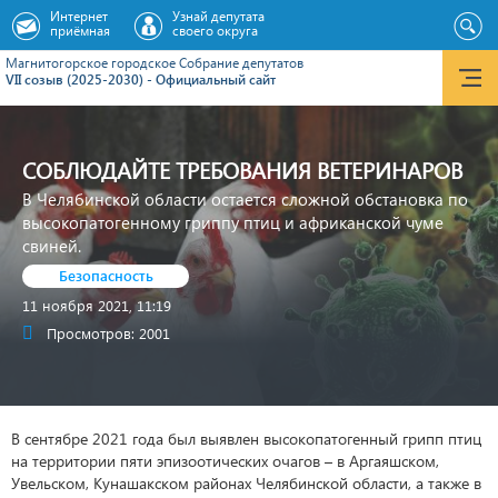
Интернет
Узнай депутата
приёмная
своего округа
Магнитогорское городское Cобрание депутатов
VII созыв (2025-2030) - Официальный сайт
СОБЛЮДАЙТЕ ТРЕБОВАНИЯ ВЕТЕРИНАРОВ
В Челябинской области остается сложной обстановка по
высокопатогенному гриппу птиц и африканской чуме
свиней.
Безопасность
11 ноября 2021, 11:19
Просмотров: 2001
В сентябре 2021 года был выявлен высокопатогенный грипп птиц
на территории пяти эпизоотических очагов – в Аргаяшском,
Увельском, Кунашакском районах Челябинской области, а также в