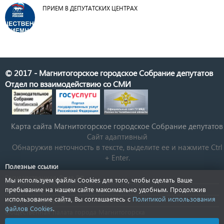
ПРИЕМ В ДЕПУТАТСКИХ ЦЕНТРАХ
© 2017 - Магнитогорское городское Собрание депутатов
Отдел по взаимодействию со СМИ
Карта сайта Магнитогорское городское Cобрание депутатов
Сайт адаптивный
Обнаружив неточность в тексте, выделите ее и нажмите Ctrl
+ Enter.
Полезные ссылки
Государственная Дума РФ
Мы используем файлы Cookies для того, чтобы сделать Ваше
Губернатор Челябинской области
пребывание на нашем сайте максимально удобным. Продолжив
использование сайта, Вы соглашаетесь с
Политикой использования
КСП Магнитогорска
файлов Cookies
.
Общественная палата города Магнитогорска
Новости Челябинской области