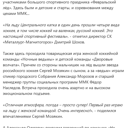
участниками большого спортивного праздника «Февральский
лёд». Здесь были и детские и старты, и соревнования между
цехами ММК...
«
На льду Центрального катка в один день прошли четыре вида
хоккея, в том числе хоккей на валенках, русский хоккей. Это
настоящий спортивный фестиваль
», - отметил директор СК
«Металлург-Магнитогорск» Дмитрий Шохов.
Также здесь проходила товарищеская игра женской хоккейной
команды «Ночные ведьмы» и детской команды «Дворовые
волчата». Причем со стороны мальчишек на лёд вышли звезда
российского хоккея Сергей Мозякин с сыном, а за «ведьм» играли
спикер городского Собрания Александр Морозов и старший
менеджер группы социальных программ ММК Фёдор
Наследов. Встреча проходила очень азартно и на высоком
эмоциональном подъеме.
«
Отличная атмосфера, погода – просто супер! Первый раз играю
на льду с женской командой. Очень интересно!
», - поделился
впечатлениями Сергей Мозякин.
А Александр Олегович похвалил товарищей по команде: «Не