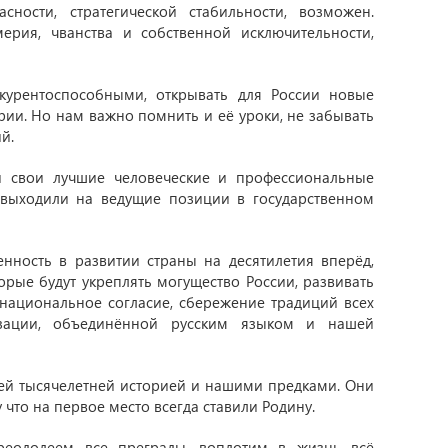
ности, стратегической стабильности, возможен.
ерия, чванства и собственной исключительности,
урентоспособными, открывать для России новые
рии. Но нам важно помнить и её уроки, не забывать
й.
и свои лучшие человеческие и профессиональные
, выходили на ведущие позиции в государственном
ность в развитии страны на десятилетия вперёд,
орые будут укреплять могущество России, развивать
жнациональное согласие, сбережение традиций всех
изации, объединённой русским языком и нашей
шей тысячелетней историей и нашими предками. Они
 что на первое место всегда ставили Родину.
еодолеем все преграды, воплотим в жизнь всё