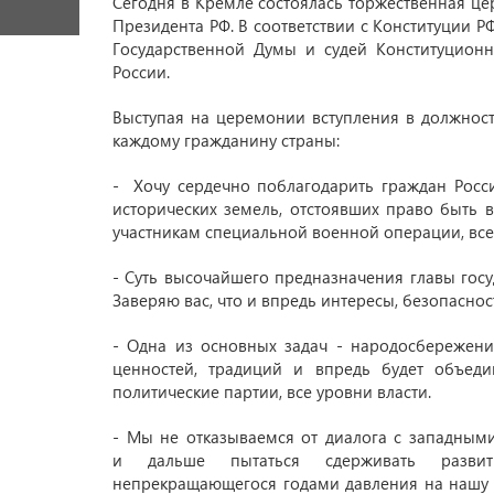
Сегодня в Кремле состоялась торжественная ц
Президента РФ. В соответствии с Конституции Р
Государственной Думы и судей Конституцион
России.
Выступая на церемонии вступления в должност
каждому гражданину страны:
- Хочу сердечно поблагодарить граждан Росс
исторических земель, отстоявших право быть 
участникам специальной военной операции, всем
- Суть высочайшего предназначения главы госу
Заверяю вас, что и впредь интересы, безопаснос
- Одна из основных задач - народосбережени
ценностей, традиций и впредь будет объед
политические партии, все уровни власти.
- Мы не отказываемся от диалога с западным
и дальше пытаться сдерживать развити
непрекращающегося годами давления на нашу ст