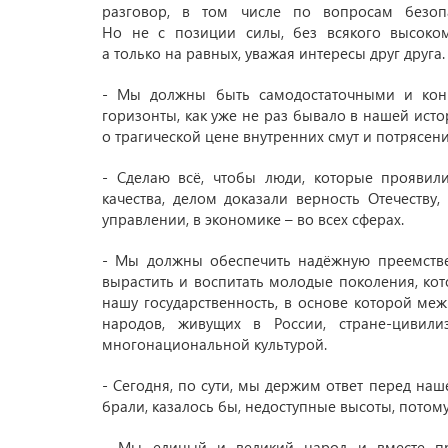
разговор, в том числе по вопросам безопас
Но не с позиции силы, без всякого высоком
а только на равных, уважая интересы друг друга.
- Мы должны быть самодостаточными и конк
горизонты, как уже не раз бывало в нашей исто
о трагической цене внутренних смут и потрясени
- Сделаю всё, чтобы люди, которые проявил
качества, делом доказали верность Отечеству
управлении, в экономике – во всех сферах.
- Мы должны обеспечить надёжную преемствен
вырастить и воспитать молодые поколения, кот
нашу государственность, в основе которой ме
народов, живущих в России, стране-цивил
многонациональной культурой.
- Сегодня, по сути, мы держим ответ перед на
брали, казалось бы, недоступные высоты, потому
- Мы единый и великий народ и вместе пр