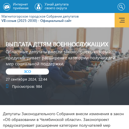
Интернет
Узнай депутата
приёмная
своего округа
Магнитогорское городское Cобрание депутатов
VII созыв (2025-2030) - Официальный сайт
ВЫПЛАТА ДЕТЯМ ВОЕННОСЛУЖАЩИХ
Областные депутаты внесли законопроект, который
предусматривает расширение категории получателей
мер социальной поддержки.
ЗСО
27 сентября 2024, 12:44
Просмотров: 984
Депутаты Законодательного Собрания внесли изменения в закон
«Об образовании в Челябинской области». Законопроект
предусматривает расширение категории получателей мер