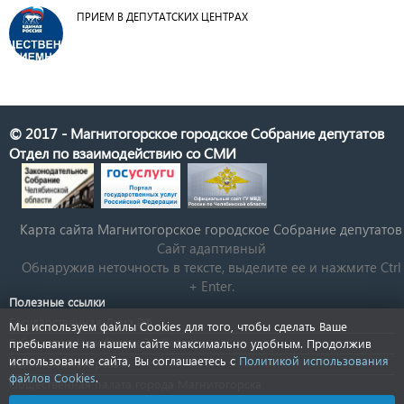
ПРИЕМ В ДЕПУТАТСКИХ ЦЕНТРАХ
© 2017 - Магнитогорское городское Собрание депутатов
Отдел по взаимодействию со СМИ
Карта сайта Магнитогорское городское Cобрание депутатов
Сайт адаптивный
Обнаружив неточность в тексте, выделите ее и нажмите Ctrl
+ Enter.
Полезные ссылки
Государственная Дума РФ
Мы используем файлы Cookies для того, чтобы сделать Ваше
Губернатор Челябинской области
пребывание на нашем сайте максимально удобным. Продолжив
использование сайта, Вы соглашаетесь с
Политикой использования
КСП Магнитогорска
файлов Cookies
.
Общественная палата города Магнитогорска