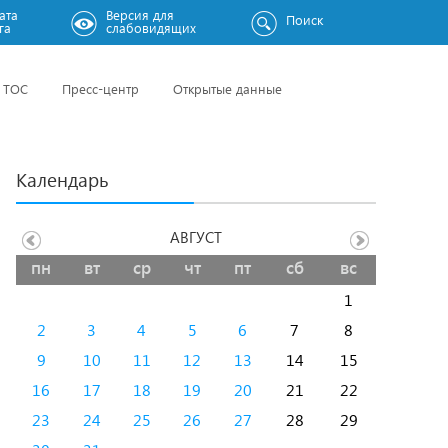
ата
Версия для
Поиск
га
слабовидящих
ТОС
Пресс-центр
Открытые данные
Календарь
АВГУСТ
пн
вт
ср
чт
пт
сб
вс
1
2
3
4
5
6
7
8
9
10
11
12
13
14
15
16
17
18
19
20
21
22
23
24
25
26
27
28
29