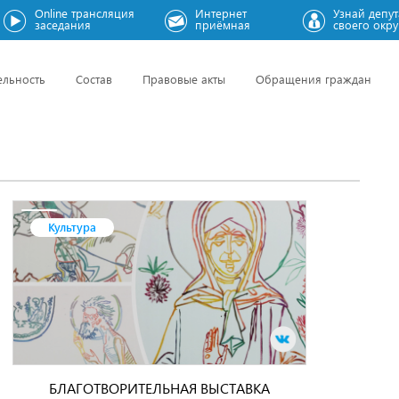
Online трансляция
Интернет
Узнай депут
заседания
приёмная
своего окру
ельность
Состав
Правовые акты
Обращения граждан
Культура
БЛАГОТВОРИТЕЛЬНАЯ ВЫСТАВКА