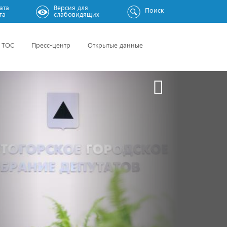
ата
Версия для
Поиск
га
слабовидящих
ТОС
Пресс-центр
Открытые данные