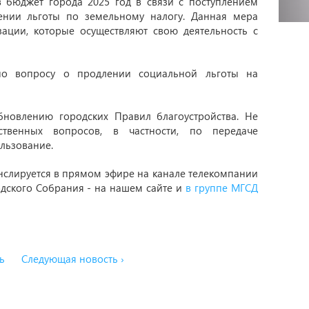
 бюджет города 2025 год в связи с поступлением
лении льготы по земельному налогу. Данная мера
зации, которые осуществляют свою деятельность с
по вопросу о продлении социальной льготы на
новлению городских Правил благоустройства. Не
твенных вопросов, в частности, по передаче
льзование.
нслируется в прямом эфире на канале телекомпании
одского Собрания - на нашем сайте и
в группе МГСД
ь
Следующая новость ›