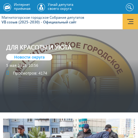
Интернет
Узнай депутата
приёмная
своего округа
Магнитогорское городское Cобрание депутатов
VII созыв (2025-2030) - Официальный сайт
ДЛЯ КРАСОТЫ И УЮТА
Новости округа
5 мая 2016, 10:56
Просмотров: 4174