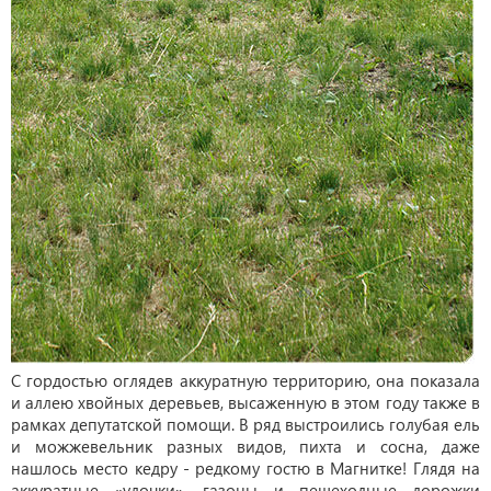
С гордостью оглядев аккуратную территорию, она показала
и аллею хвойных деревьев, высаженную в этом году также в
рамках депутатской помощи. В ряд выстроились голубая ель
и можжевельник разных видов, пихта и сосна, даже
нашлось место кедру - редкому гостю в Магнитке! Глядя на
аккуратные «улочки», газоны и пешеходные дорожки