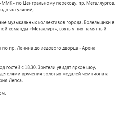
 «ММК» по Центральному переходу, пр. Металлургов,
родных гуляний;
ление музыкальных коллективов города. Болельщики в
ной команды «Металлург», взять у них памятный
ий по пр. Ленина до ледового дворца «Арена
д гостей с 18.30. Зрители увидят яркое шоу,
идетелями вручения золотых медалей чемпионата
рия Лепса.
ом.