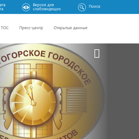
ата
Версия для
Поиск
га
слабовидящих
ТОС
Пресс-центр
Открытые данные