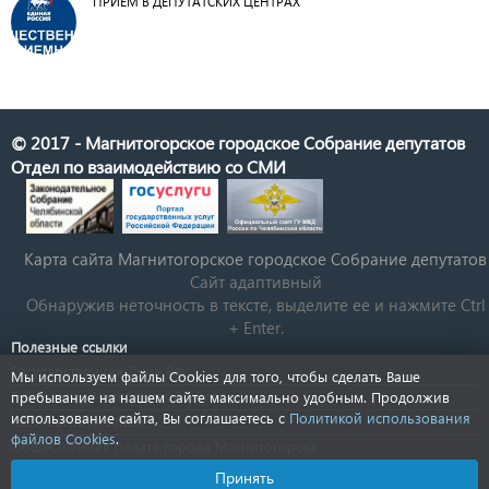
ПРИЕМ В ДЕПУТАТСКИХ ЦЕНТРАХ
© 2017 - Магнитогорское городское Собрание депутатов
Отдел по взаимодействию со СМИ
Карта сайта Магнитогорское городское Cобрание депутатов
Сайт адаптивный
Обнаружив неточность в тексте, выделите ее и нажмите Ctrl
+ Enter.
Полезные ссылки
Государственная Дума РФ
Мы используем файлы Cookies для того, чтобы сделать Ваше
Губернатор Челябинской области
пребывание на нашем сайте максимально удобным. Продолжив
использование сайта, Вы соглашаетесь с
Политикой использования
КСП Магнитогорска
файлов Cookies
.
Общественная палата города Магнитогорска
Новости Челябинской области
Принять