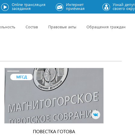
Online трансляция
Интернет
Узнай депут
заседания
приёмная
своего окру
ельность
Состав
Правовые акты
Обращения граждан
МГСД
ПОВЕСТКА ГОТОВА